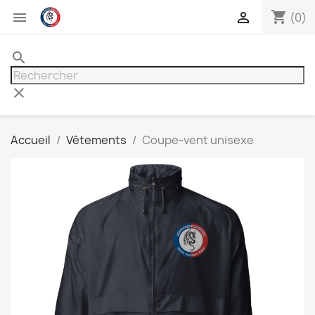
shopping_cart


(0)
search
clear
Accueil
Vêtements
Coupe-vent unisexe