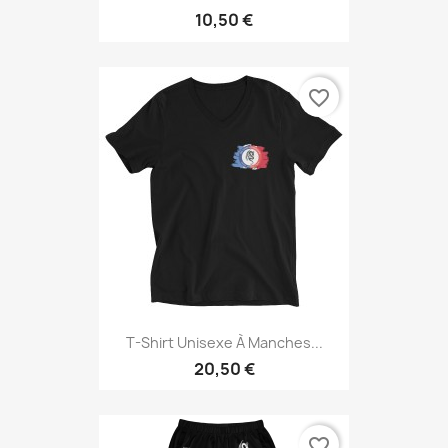
10,50 €
favorite_border
T-Shirt Unisexe À Manches...
20,50 €
favorite_border