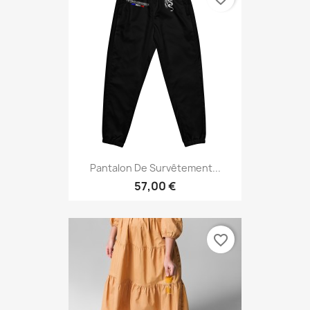
Pantalon De Survêtement...
57,00 €
favorite_border