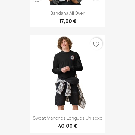
Bandana All Over
17,00 €
favorite_border
Sweat Manches Longues Unisexe
40,00 €