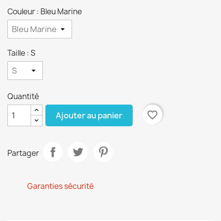
Couleur : Bleu Marine
Taille : S
Quantité
favorite_border
Ajouter au panier
Partager
Garanties sécurité