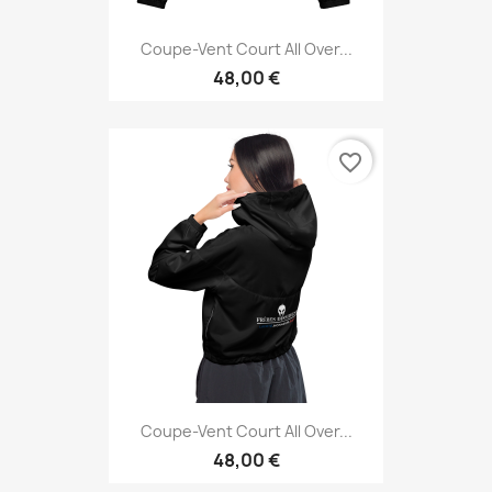
Coupe-Vent Court All Over...
48,00 €
favorite_border
Coupe-Vent Court All Over...
48,00 €