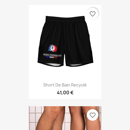
favorite_border
Short De Bain Recyclé
41,00 €
favorite_border