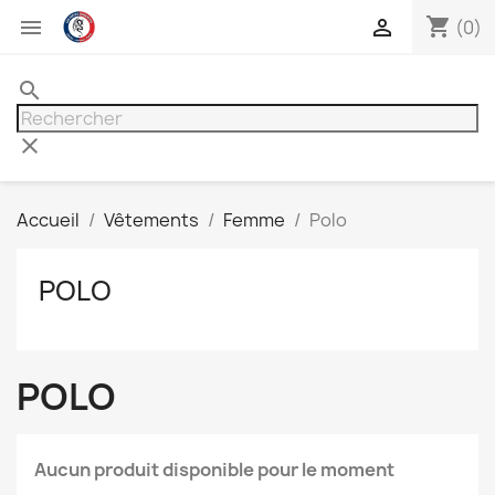
shopping_cart


(0)
search
clear
Accueil
Vêtements
Femme
Polo
POLO
POLO
Aucun produit disponible pour le moment