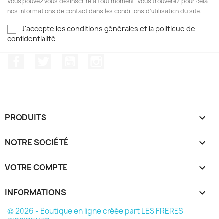
Vous pouvez vous désinscrire à tout moment. Vous trouverez pour cela
nos informations de contact dans les conditions d'utilisation du site.
J'accepte les conditions générales et la politique de
confidentialité
Facebook
Twitter
YouTube
Instagram
PRODUITS

NOTRE SOCIÉTÉ

VOTRE COMPTE

INFORMATIONS
keyboard_arrow_down
© 2026 - Boutique en ligne créée part LES FRERES