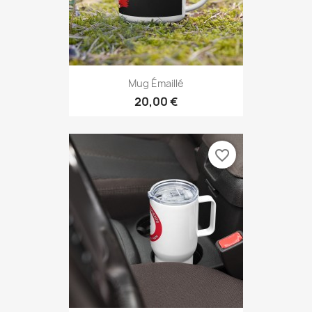
Mug Émaillé
20,00 €
favorite_border