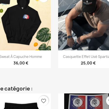
Aperçu rapide
Aperçu rapide


Sweat À Capuche Homme
Casquette Effet Usé Sparti
36,00 €
25,00 €
e catégorie :
favorite_border
fa