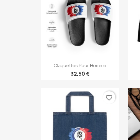
Aperçu rapide

Claquettes Pour Homme
32,50 €
favorite_border