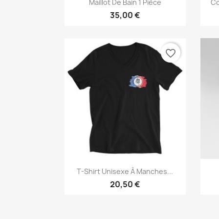

Maillot De Bain 1 Pièce
Co
35,00 €
favorite_border
Aperçu rapide

T-Shirt Unisexe À Manches...
20,50 €