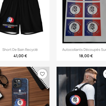
Aperçu rapide
Aperçu rapide


Short De Bain Recyclé
Autocollants Découpés Sur
41,00 €
18,00 €
favorite_border
fa