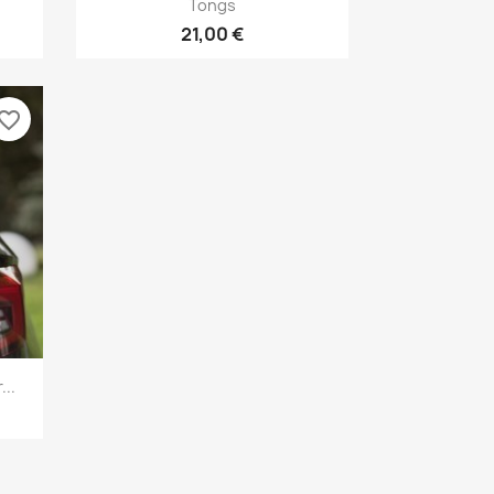

Tongs
21,00 €
vorite_border
...