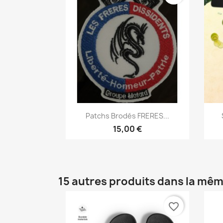
Aperçu rapide

Patchs Brodés FRERES...
15,00 €
15 autres produits dans la mêm
favorite_border