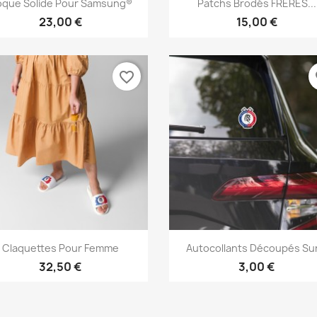


que Solide Pour Samsung®
Patchs Brodés FRERES...
23,00 €
15,00 €
favorite_border
fa
Aperçu rapide
Aperçu rapide


Claquettes Pour Femme
Autocollants Découpés Sur
32,50 €
3,00 €