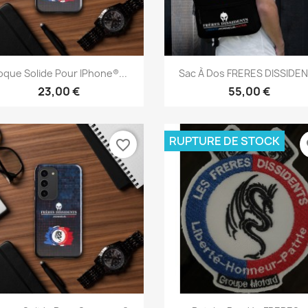
Aperçu rapide
Aperçu rapide


que Solide Pour IPhone®...
Sac À Dos FRERES DISSIDE
23,00 €
55,00 €
RUPTURE DE STOCK
favorite_border
fa
Aperçu rapide
Aperçu rapide