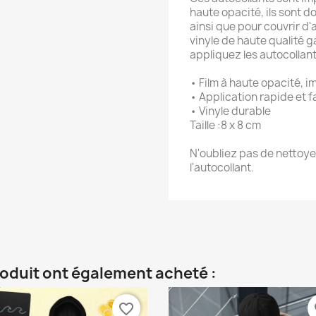
haute opacité, ils sont do
ainsi que pour couvrir d'
vinyle de haute qualité g
appliquez les autocollant
• Film à haute opacité, i
• Application rapide et f
• Vinyle durable
Taille :8 x 8 cm
N'oubliez pas de nettoye
l'autocollant.
roduit ont également acheté :
favorite_border
fa